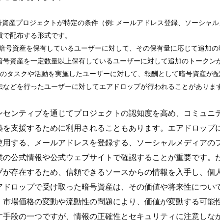
 ある暗号資産プロジェクトが特定の条件（例: メールアドレス登録、ソー
償で配布する形式です。
）: 既存の暗号資産を保有しているユーザーに対して、その保有量に応じて
暗号資産を一定数量以上保有しているユーザーに対して追加のトークン
op）: 特定のタスクや活動を実施したユーザーに対して、報酬として暗号資
伝などを行ったユーザーに対してエアドロップが行われることがありま
ンセンティブを通じてプロジェクトの認知度を高め、コミュニ
築を支援するために利用されることもあります。エアドロップ
使用する、メールアドレスを登録する、ソーシャルメディアの
業の公式情報や公式ウェブサイトで確認することが重要です。
プが存在するため、信頼できるソースからの情報を入手し、個
アドロップで受け取った暗号資産は、その価値や将来性につい
、市場価格の変動や流動性の問題により、価値が変動する可能
す手段の一つですが、情報の正確性とセキュリティに注意しな