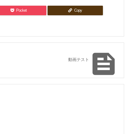
Pocket
Copy

動画テスト