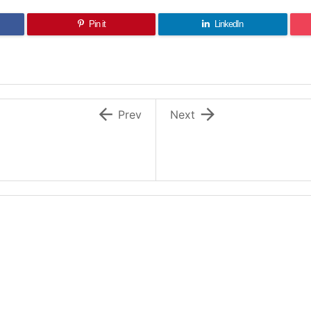
Pin it
LinkedIn


Prev
Next