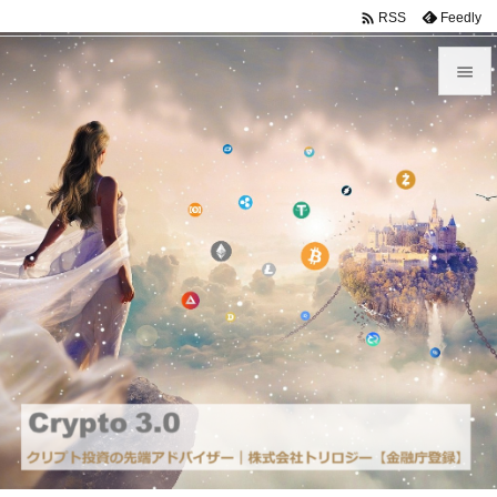

Feedly
RSS


メニュ

前へ

次へ

検索