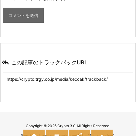

この記事のトラックバックURL
Copyright ©
2026
Crypto 3.0
All Rights Reserved.




WordPress Luxeritas Theme is provided by "
Thought is free
".