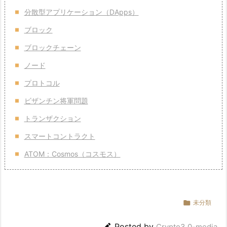
分散型アプリケーション（DApps）
ブロック
ブロックチェーン
ノード
プロトコル
ビザンチン将軍問題
トランザクション
スマートコントラクト
ATOM：Cosmos（コスモス）

未分類

Posted by
Crypto3.0-media