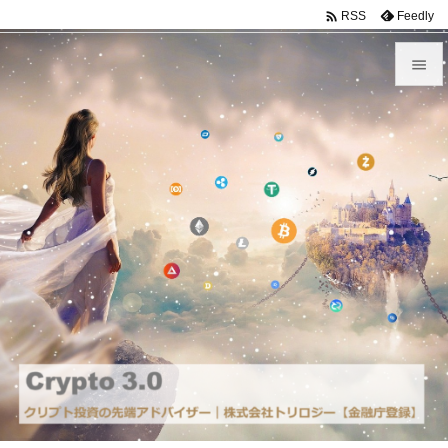

Feedly
RSS


メニュ

前へ

次へ

検索