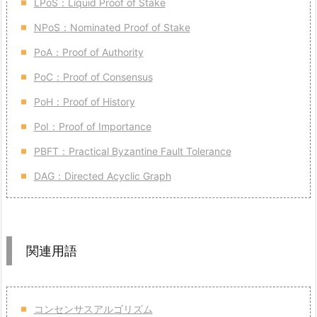
LPoS：Liquid Proof of Stake
NPoS：Nominated Proof of Stake
PoA：Proof of Authority
PoC：Proof of Consensus
PoH：Proof of History
PoI：Proof of Importance
PBFT：Practical Byzantine Fault Tolerance
DAG：Directed Acyclic Graph
関連用語
コンセンサスアルゴリズム